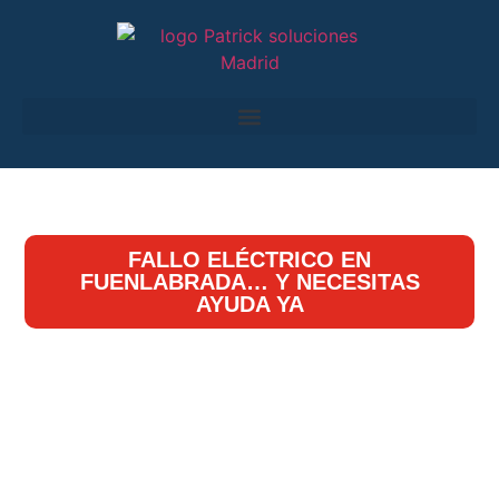
FALLO ELÉCTRICO EN
FUENLABRADA… Y NECESITAS
AYUDA YA
Electricistas Fuenlabrada
24 horas – Urgentes,
autorizados y sin