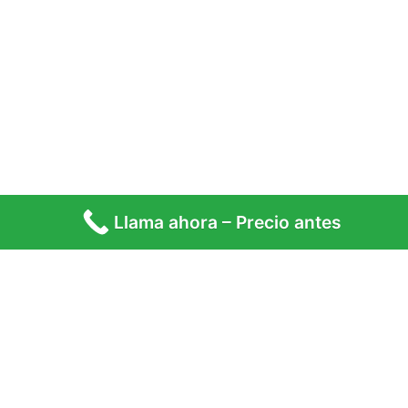
Fuenlabrada es una de las ciudades más grandes del sur
Llama ahora – Precio antes
de Madrid — más de 190.000 habitantes, miles de bloques
de pisos construidos entre los años 80 y 90, e instalaciones
eléctricas que llevan décadas funcionando sin una revisión
real. Cuando algo falla en esas instalaciones, no necesitas
esperar ni que te pasen de centralita en centralita.
Necesitas a alguien que llegue, revise y lo deje
solucionado.