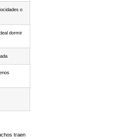
locidades o
deal dormir
rada
enos
uchos traen