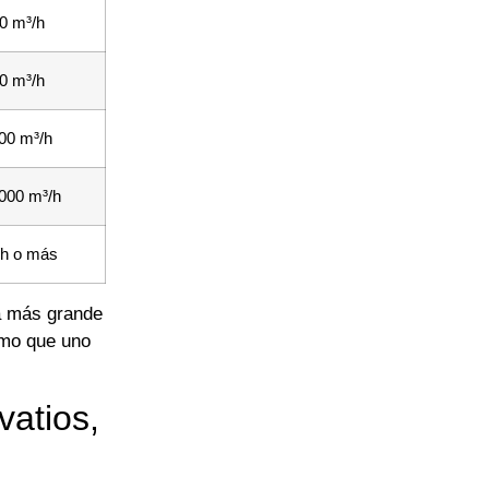
0 m³/h
0 m³/h
00 m³/h
000 m³/h
/h o más
pa más grande
umo que uno
vatios,