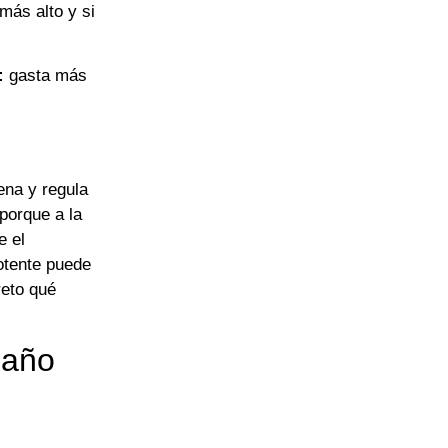
más alto y si
:
gasta más
ena y regula
 porque a la
e el
otente puede
reto qué
maño