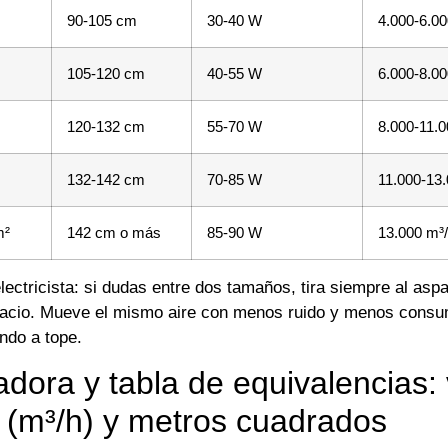
90-105 cm
30-40 W
4.000-6.00
105-120 cm
40-55 W
6.000-8.00
120-132 cm
55-70 W
8.000-11.0
132-142 cm
70-85 W
11.000-13.
m²
142 cm o más
85-90 W
13.000 m³
lectricista: si dudas entre dos tamaños, tira siempre al as
pacio. Mueve el mismo aire con menos ruido y menos cons
ndo a tope.
adora y tabla de equivalencias: 
 (m³/h) y metros cuadrados