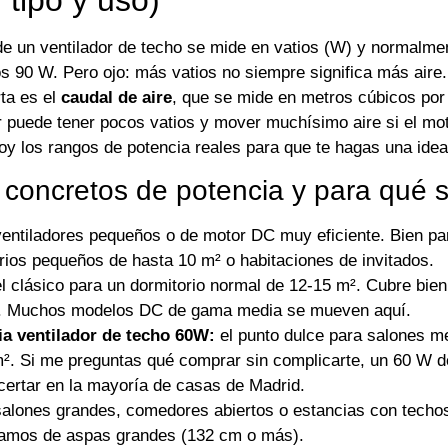
de un ventilador de techo se mide en vatios (W) y normalme
os 90 W. Pero ojo: más vatios no siempre significa más aire
ta es el
caudal de aire
, que se mide en metros cúbicos por 
r puede tener pocos vatios y mover muchísimo aire si el mo
doy los rangos de potencia reales para que te hagas una idea
 concretos de potencia y para qué s
entiladores pequeños o de motor DC muy eficiente. Bien pa
rios pequeños de hasta 10 m² o habitaciones de invitados.
l clásico para un dormitorio normal de 12-15 m². Cubre bien
. Muchos modelos DC de gama media se mueven aquí.
ia ventilador de techo 60W:
el punto dulce para salones m
². Si me preguntas qué comprar sin complicarte, un 60 W 
certar en la mayoría de casas de Madrid.
alones grandes, comedores abiertos o estancias con techos
lamos de aspas grandes (132 cm o más).