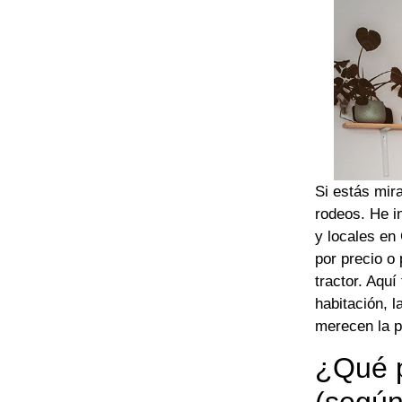
Si estás mir
rodeos. He i
y locales en
por precio o
tractor. Aquí
habitación, 
merecen la pe
¿Qué p
(según