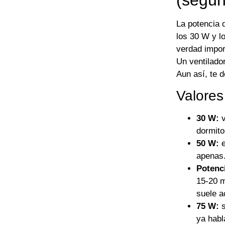
La potencia 
los 30 W y l
verdad impor
Un ventilado
Aun así, te 
Valores
30 W:
v
dormito
50 W:
e
apenas
Potenc
15-20 m
suele a
75 W:
s
ya hab