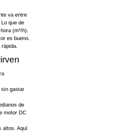
nte va entre
. Lo que de
hora (m³/h).
tor es bueno.
 rápida.
irven
ra
 sin gastar
edianos de
de motor DC
 altos. Aquí