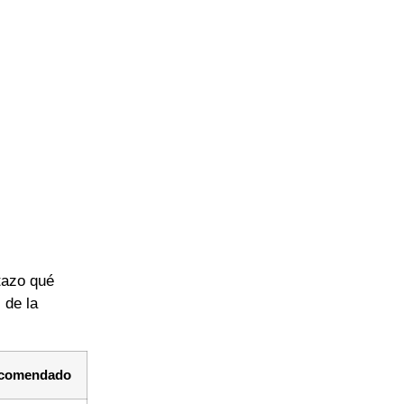
tazo qué
 de la
ecomendado