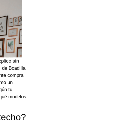
plico sin
 de Boadilla
ente compra
omo un
gún tu
 qué modelos
 techo?