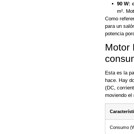
90 W:
e
m². Mo
Como referen
para un saló
potencia por
Motor 
consu
Esta es la pa
hace. Hay do
(DC, corrie
moviendo el 
Característ
Consumo (