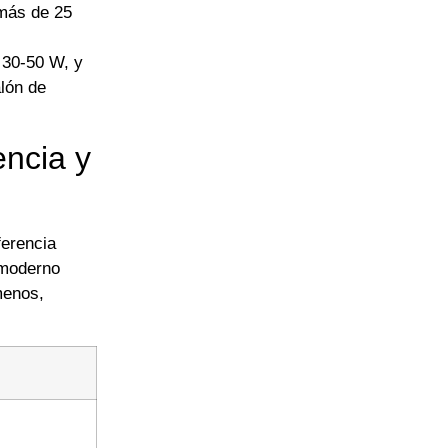
 más de 25
 30-50 W, y
alón de
ncia y
ferencia
 moderno
menos,