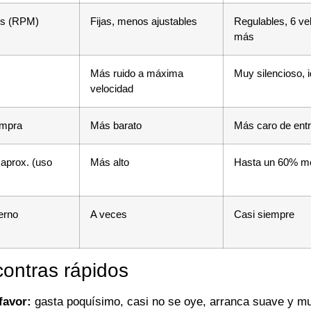
es (RPM)
Fijas, menos ajustables
Regulables, 6 ve
más
Más ruido a máxima
Muy silencioso, i
velocidad
ompra
Más barato
Más caro de ent
 aprox. (uso
Más alto
Hasta un 60% m
erno
A veces
Casi siempre
contras rápidos
favor:
gasta poquísimo, casi no se oye, arranca suave y m