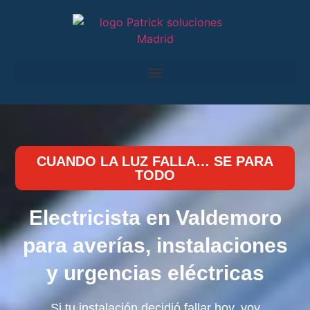
CUANDO LA LUZ FALLA… SE PARA
TODO
Electricista en Valdemoro
para averías, instalaciones
y urgencias eléctricas
Si tu instalación decidió fallar hoy, voy