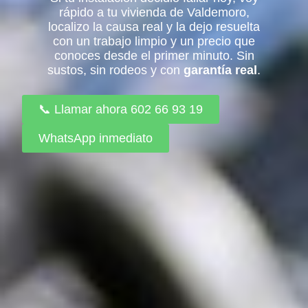
rápido a tu vivienda de Valdemoro,
localizo la causa real y la dejo resuelta
con un trabajo limpio y un precio que
conoces desde el primer minuto. Sin
sustos, sin rodeos y con
garantía real
.
📞 Llamar ahora 602 66 93 19
WhatsApp inmediato