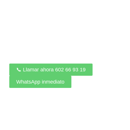
con garantía escrita
Atiendo urgencias eléctricas de
inmediato: fallos de luz, saltos de
diferencial, cortocircuitos o instalación
deteriorada. Llego en poco tiempo, te
doy precio cerrado y realizo una
reparación segura y certificada según
normativa vigente.
📞 Llamar ahora 602 66 93 19
WhatsApp inmediato