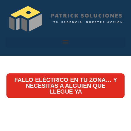
FALLO ELÉCTRICO EN TU ZONA… Y
NECESITAS A ALGUIEN QUE
LLEGUE YA
Electricista cerca de mí –
Servicio rápido, 24 horas y